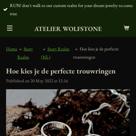
RUN! don't walk to our custom realm for your dream jewelry to come
Skip
true
to
main
ATELIER WOLFSTONE
content
Home
»
Story
»
Story Realm
»
Hoe kies je de perfecte
Realm
(NL)
trouwringen
Hoe kies je de perfecte trouwringen
Published on 20 May 2022 at 12:16