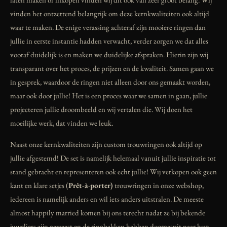
vinden het ontzettend belangrijk om deze kernkwaliteiten ook altijd
waar te maken. De enige verassing achteraf zijn mooiere ringen dan
jullie in eerste instantie hadden verwacht, verder zorgen we dat alles
vooraf duidelijk is en maken we duidelijke afspraken. Hierin zijn wij
transparant over het proces, de prijzen en de kwaliteit. Samen gaan we
in gesprek, waardoor de ringen niet alleen door ons gemaakt worden,
maar ook door jullie! Het is een proces waar we samen in gaan, jullie
projecteren jullie droombeeld en wij vertalen die. Wij doen het
moeilijke werk, dat vinden we leuk.
Naast onze kernkwaliteiten zijn custom trouwringen ook altijd op
jullie afgestemd! De set is namelijk helemaal vanuit jullie inspiratie tot
stand gebracht en representeren ook echt jullie! Wij verkopen ook geen
kant en klare setjes (
Prêt-à
-
porter)
trouwringen in onze webshop,
iedereen is namelijk anders en wil iets anders uitstralen. De meeste
almost happily married komen bij ons terecht nadat ze bij bekende
juweliers zijn geweest en de ringbakken hebben doorgespit naar hun