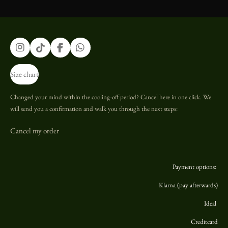
I
T
F
W
n
i
a
h
s
k
c
a
Size chart
t
T
e
t
a
o
b
s
g
k
o
A
Changed your mind within the cooling-off period? Cancel here in one click. We
r
o
p
will send you a confirmation and walk you through the next steps:
a
k
p
m
Cancel my order
Payment options:
Klarna (pay afterwards)
Ideal
Creditcard