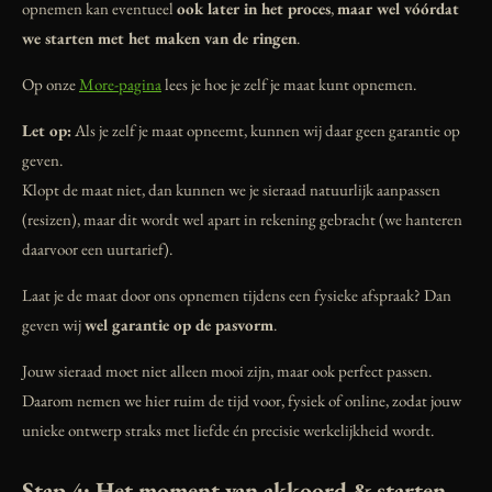
opnemen kan eventueel
ook later in het proces
,
maar wel vóórdat
we starten met het maken van de ringen
.
Op onze
More-pagina
lees je hoe je zelf je maat kunt opnemen.
Let op:
Als je zelf je maat opneemt, kunnen wij daar geen garantie op
geven.
Klopt de maat niet, dan kunnen we je sieraad natuurlijk aanpassen
(resizen), maar dit wordt wel apart in rekening gebracht (we hanteren
daarvoor een uurtarief).
Laat je de maat door ons opnemen tijdens een fysieke afspraak? Dan
geven wij
wel garantie op de pasvorm
.
Jouw sieraad moet niet alleen mooi zijn, maar ook perfect passen.
Daarom nemen we hier ruim de tijd voor, fysiek of online, zodat jouw
unieke ontwerp straks met liefde én precisie werkelijkheid wordt.
Stap 4: Het moment van akkoord & starten