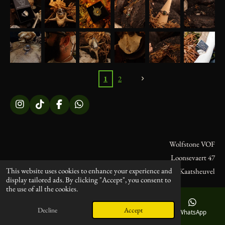
1
2
I
T
F
W
n
i
a
h
s
k
c
a
t
T
e
t
Wolfstone VOF
a
o
b
s
g
k
o
A
Loonsevaert 47
r
o
p
This website uses cookies to enhance your experience and
5171LL Kaatsheuvel
a
k
p
display tailored ads. By clicking "Accept", you consent to
m
the use of all the cookies.
KVK: 814425478
BTW/VAT: NL862093971B01
Decline
Accept
Email
Phone
Instagram
WhatsApp