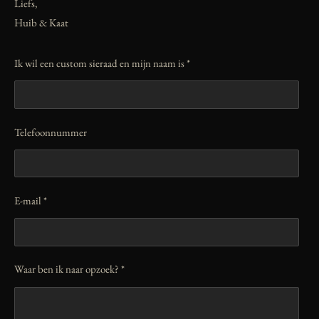
Liefs,
Huib & Kaat
Ik wil een custom sieraad en mijn naam is *
Telefoonnummer
E-mail *
Waar ben ik naar opzoek? *