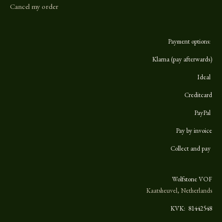
m
Cancel my order
Payment options:
Klarna (pay afterwards)
Ideal
Creditcard
PayPal
Pay by invoice
Collect and pay
Wolfstone VOF
Kaatsheuvel, Netherlands
KVK:
81442548