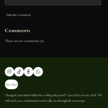
Submit comment
Comments
There are no comments yet.
I
T
F
W
n
i
a
h
s
k
c
a
Size chart
t
T
e
t
a
o
b
s
g
k
o
A
Changed your mind within the cooling-off period? Cancel here in one click. We
r
o
p
will send you a confirmation and walk you through the next steps:
a
k
p