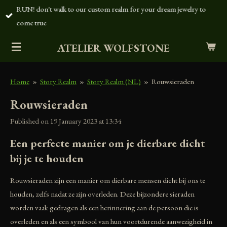
RUN! don't walk to our custom realm for your dream jewelry to
Skip
come true
to
main
ATELIER WOLFSTONE
content
Home
»
Story Realm
»
Story Realm (NL)
»
Rouwsieraden
Rouwsieraden
Published on 19 January 2023 at 13:34
Een perfecte manier om je dierbare dicht
bij je te houden
Rouwsieraden zijn een manier om dierbare mensen dicht bij ons te
houden, zelfs nadat ze zijn overleden. Deze bijzondere sieraden
worden vaak gedragen als een herinnering aan de persoon die is
overleden en als een symbool van hun voortdurende aanwezigheid in