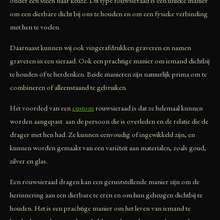
onder een steen naar keuze. Dit type rouwsieraad is een unieke manier
om een dierbare dicht bij ons te houden en om een fysieke verbinding
met hen te voelen.
Daarnaast kunnen wij ook vingerafdrukken graveren en namen
graveren in een sieraad. Ook een prachtige manier om iemand dichtbij
te houden of te herdenken. Beide manieren zijn natuurlijk prima om te
combineren of alleenstaand te gebruiken.
Het voordeel van een
custom
rouwsieraad is dat ze helemaal kunnen
worden aangepast aan de persoon die is overleden en de relatie die de
drager met hen had. Ze kunnen eenvoudig of ingewikkeld zijn, en
kunnen worden gemaakt van een variëteit aan materialen, zoals goud,
zilver en glas.
Een rouwsieraad dragen kan een geruststellende manier zijn om de
herinnering aan een dierbare te eren en om hun geheugen dichtbij te
houden. Het is een prachtige manier om het leven van iemand te