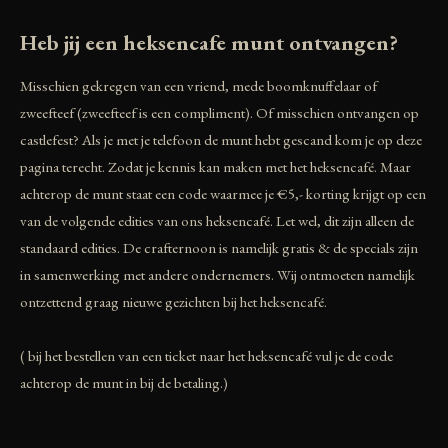
Heb jij een heksencafe munt ontvangen?
Misschien gekregen van een vriend, mede boomknuffelaar of
zweefteef (zweefteef is een compliment). Of misschien ontvangen op
castlefest? Als je met je telefoon de munt hebt gescand kom je op deze
pagina terecht. Zodat je kennis kan maken met het heksencafé. Maar
achterop de munt staat een code waarmee je €5,- korting krijgt op een
van de volgende edities van ons heksencafé. Let wel, dit zijn alleen de
standaard edities. De crafternoon is namelijk gratis & de specials zijn
in samenwerking met andere ondernemers. Wij ontmoeten namelijk
ontzettend graag nieuwe gezichten bij het heksencafé.
( bij het bestellen van een ticket naar het heksencafé vul je de code
achterop de munt in bij de betaling.)