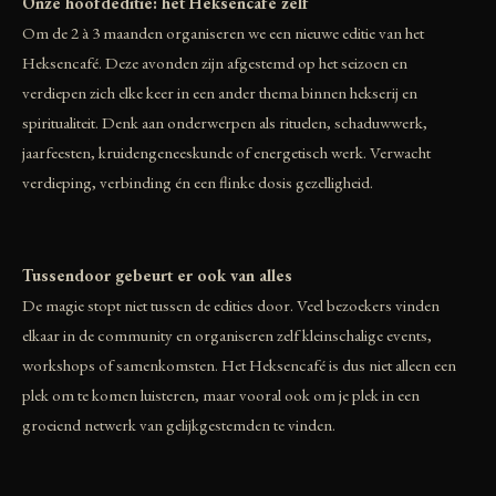
Onze hoofdeditie: het Heksencafé zelf
Om de 2 à 3 maanden organiseren we een nieuwe editie van het
Heksencafé. Deze avonden zijn afgestemd op het seizoen en
verdiepen zich elke keer in een ander thema binnen hekserij en
spiritualiteit. Denk aan onderwerpen als rituelen, schaduwwerk,
jaarfeesten, kruidengeneeskunde of energetisch werk. Verwacht
verdieping, verbinding én een flinke dosis gezelligheid.
Tussendoor gebeurt er ook van alles
De magie stopt niet tussen de edities door. Veel bezoekers vinden
elkaar in de community en organiseren zelf kleinschalige events,
workshops of samenkomsten. Het Heksencafé is dus niet alleen een
plek om te komen luisteren, maar vooral ook om je plek in een
groeiend netwerk van gelijkgestemden te vinden.