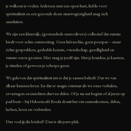
je welkom te voelen. Iedereen met een open hart, liefde voor
spiritualiteit en een gezonde dosis nieuwsgierigheid mag zich
aansluiten.
We zijn een kleurrijk, (grotendeels neurodivers) collectief dat ruimte
biedt voor echte ontmoeting. Geen hiërarchie, geen poespas – maar
échte gesprekken, gedeelde kennis, vriendschap, gezelligheid en
ruimte om te groeien. Hier mag je jezelf zijn. Met je kruiden, je kaarten,
je rituelen of gewoon je scherpe geest.
We geloven dat spiritualiteit iets is dat je samen beleeft. Dat we van
elkaar kunnen leren. En dat er magie ontstaat als we onze verhalen,
ervaringen en inzichten durven delen. Of je nu net begint of al jaren op
pad bent – bij Heksencafé Breda draait het om samenkomen, delen,
lachen, leren en verbinden.
Dus voel jij die kriebel? Dan is dit jouw plek.