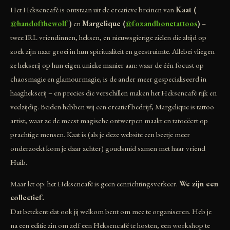
Het Heksencafé is ontstaan uit de creatieve breinen van
Kaat (
@handofthewolf
)
en
Margelique (
@foxandbonetattoos
)
–
twee IRL vriendinnen, heksen, en nieuwsgierige zielen die altijd op
zoek zijn naar groei in hun spiritualiteit en geestruimte. Allebei vliegen
ze hekserij op hun eigen unieke manier aan: waar de één focust op
chaosmagie en glamourmagie, is de ander meer gespecialiseerd in
haaghekserij – en precies die verschillen maken het Heksencafé rijk en
veelzijdig. Beiden hebben wij een creatief bedrijf, Margelique is tattoo
artist, waar ze de meest magische ontwerpen maakt en tatoeëert op
prachtige mensen. Kaat is (als je deze website een beetje meer
onderzoekt kom je daar achter) goudsmid samen met haar vriend
Huib.
Maar let op: het Heksencafé is geen eenrichtingsverkeer.
We zijn een
collectief.
Dat betekent dat ook jij welkom bent om mee te organiseren. Heb je
na een editie zin om zelf een Heksencafé te hosten, een workshop te