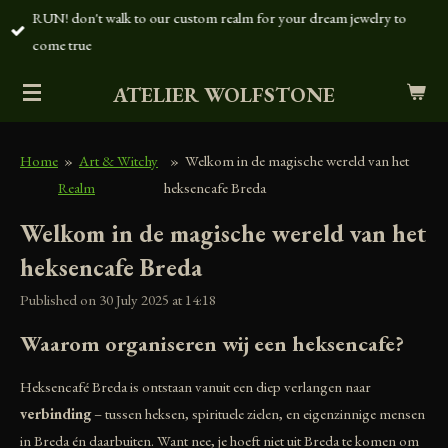
RUN! don't walk to our custom realm for your dream jewelry to
Skip
come true
to
main
ATELIER WOLFSTONE
content
Home
»
Art & Witchy
»
Welkom in de magische wereld van het
Realm
heksencafe Breda
Welkom in de magische wereld van het
heksencafe Breda
Published on 30 July 2025 at 14:18
Waarom organiseren wij een heksencafe?
Heksencafé Breda is ontstaan vanuit een diep verlangen naar
verbinding
– tussen heksen, spirituele zielen, en eigenzinnige mensen
in Breda én daarbuiten. Want nee, je hoeft niet uit Breda te komen om