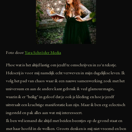
Foto door
Yara Schröder Media
Phoe wat is het altijd lastig om jezelf te omschrijven in zo'n tekstje.
Hekserij is voor mij namelijk echt verweven in mijn dagelijkse leven. Ik
volg het pad van chaos waar ik een nauwe samenwerking zoek met het
universum en aan de andere kant gebruik ik veel glamourmagie,
waarin ik er "heilig" in geloof dat je ook je kleding en hoe je jezelf
uitstraalt een krachtige manifestatie kan zijn. Maar ik ben erg eclectisch
ingesteld en pak alles aan wat mij interesseert.
Ik ben wel iemand die altijd met beiden beentjes op de grond staat en
met haar hoofd in de wolken. Groots denken is mij niet vreemd en ben