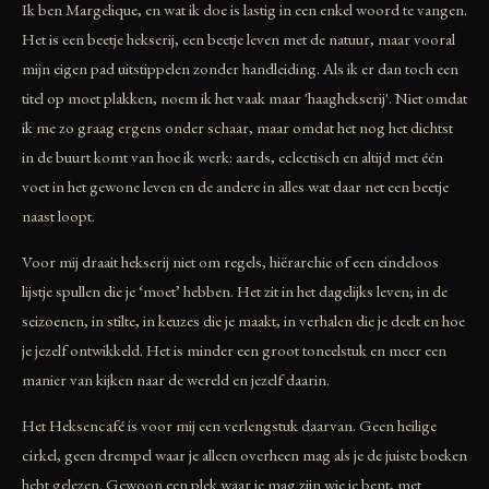
Ik ben Margelique, en wat ik doe is lastig in een enkel woord te vangen.
Het is een beetje hekserij, een beetje leven met de natuur, maar vooral
mijn eigen pad uitstippelen zonder handleiding. Als ik er dan toch een
titel op moet plakken, noem ik het vaak maar 'haaghekserij'. Niet omdat
ik me zo graag ergens onder schaar, maar omdat het nog het dichtst
in de buurt komt van hoe ik werk: aards, eclectisch en altijd met één
voet in het gewone leven en de andere in alles wat daar net een beetje
naast loopt.
Voor mij draait hekserij niet om regels, hiërarchie of een eindeloos
lijstje spullen die je ‘moet’ hebben. Het zit in het dagelijks leven; in de
seizoenen, in stilte, in keuzes die je maakt, in verhalen die je deelt en hoe
je jezelf ontwikkeld. Het is minder een groot toneelstuk en meer een
manier van kijken naar de wereld en jezelf daarin.
Het Heksencafé is voor mij een verlengstuk daarvan. Geen heilige
cirkel, geen drempel waar je alleen overheen mag als je de juiste boeken
hebt gelezen. Gewoon een plek waar je mag zijn wie je bent, met