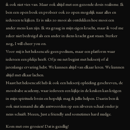
ik ook niet vies van. Maar ook altijd met een gezonde dosis realisme. Ik
ben een open boek en probeer ook zo open mogelijk naar alles en
iedereen te kijken. Er is niks zo mooi als ontdekken hoe mooi een
ander mens kan zijn. Ik sta graag in mijn eigen kracht, maar ik voel me
zeker niet bedreigd als een ander in diens kracht gaat staan. Sterker
nog, I will cheer you on.
Voor mij is het heksencafe geen podium, maar een platform waar
iedereen een plekje heeft. Of je nu net begint met hekserij of al
jarenlange ervaring hebt. We kunnen altijd van elkaar leren. We kunnen
altijd met elkaar lachen.
Naast het heksencafé heb ik ook een hekserij opleiding geschreven, de
mossbabe academy, waar iedereen een kijkje in de keuken kan krijgen
in mijn spirituele brein en hopelijk mag ik jullie helpen. Daarin ben ik
ook niet iemand die alle antwoorden op een zilveren schaal onder je
neus schuift. Neeen, Just a friendly and sometimes hard nudge.
Kom met ons groeien! Dat is gezellig!