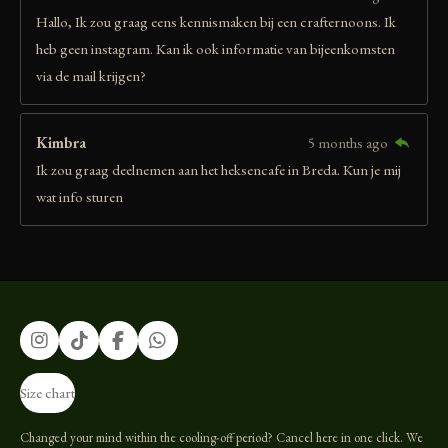
Hallo, Ik zou graag eens kennismaken bij een crafternoons. Ik
heb geen instagram. Kan ik ook informatie van bijeenkomsten
via de mail krijgen?
Kimbra
5 months ago
Ik zou graag deelnemen aan het heksencafe in Breda. Kun je mij
wat info sturen
I
T
F
W
n
i
a
h
s
k
c
a
Size chart
t
T
e
t
a
o
b
s
g
k
o
A
Changed your mind within the cooling-off period? Cancel here in one click. We