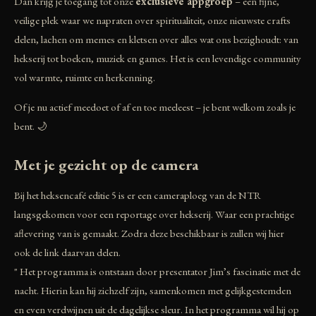
Dan krijg je toegang tot onze
exclusieve appgroep
– een fijne,
veilige plek waar we napraten over spiritualiteit, onze nieuwste crafts
delen, lachen om memes en kletsen over alles wat ons bezighoudt: van
hekserij tot boeken, muziek en games. Het is een levendige community
vol warmte, ruimte en herkenning.
Of je nu actief meedoet of af en toe meeleest – je bent welkom zoals je
bent. 🌙
Met je gezicht op de camera
Bij het heksencafé editie 5 is er een cameraploeg van de NTR
langsgekomen voor een reportage over hekserij. Waar een prachtige
aflevering van is gemaakt. Zodra deze beschikbaar is zullen wij hier
ook de link daarvan delen.
" Het programma is ontstaan door presentator Jim’s fascinatie met de
nacht. Hierin kan hij zichzelf zijn, samenkomen met gelijkgestemden
en even verdwijnen uit de dagelijkse sleur. In het programma wil hij op