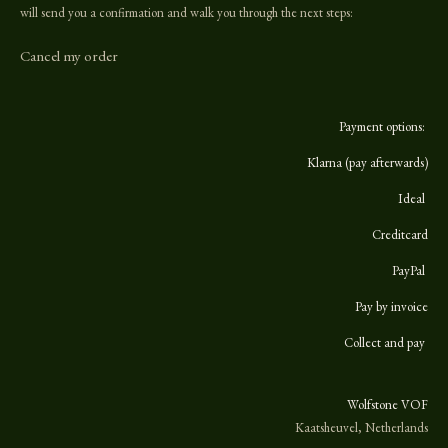
r
o
p
will send you a confirmation and walk you through the next steps:
a
k
p
m
Cancel my order
Payment options:
Klarna (pay afterwards)
Ideal
Creditcard
PayPal
Pay by invoice
Collect and pay
Wolfstone VOF
Kaatsheuvel, Netherlands