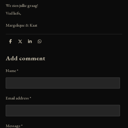
We zien jullie graag!
Veel liefs,
Margelique & Kaat
S
S
S
S
h
h
h
h
a
a
a
a
r
r
r
r
Add comment
e
e
e
e
Name *
Email address *
Message *