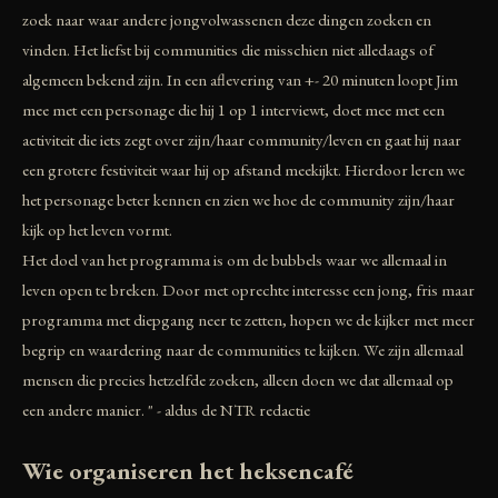
zoek naar waar andere jongvolwassenen deze dingen zoeken en
vinden. Het liefst bij communities die misschien niet alledaags of
algemeen bekend zijn. In een aflevering van +- 20 minuten loopt Jim
mee met een personage die hij 1 op 1 interviewt, doet mee met een
activiteit die iets zegt over zijn/haar community/leven en gaat hij naar
een grotere festiviteit waar hij op afstand meekijkt. Hierdoor leren we
het personage beter kennen en zien we hoe de community zijn/haar
kijk op het leven vormt.
Het doel van het programma is om de bubbels waar we allemaal in
leven open te breken. Door met oprechte interesse een jong, fris maar
programma met diepgang neer te zetten, hopen we de kijker met meer
begrip en waardering naar de communities te kijken. We zijn allemaal
mensen die precies hetzelfde zoeken, alleen doen we dat allemaal op
een andere manier. " - aldus de NTR redactie
Wie organiseren het heksencafé