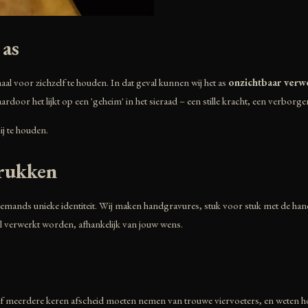
 as
l voor zichzelf te houden. In dat geval kunnen wij het as
onzichtbaar verwe
door het lijkt op een 'geheim' in het sieraad – een stille kracht, een verborgen
ij te houden.
rukken
n iemands unieke identiteit. Wij maken handgravures, stuk voor stuk met de han
tiel verwerkt worden, afhankelijk van jouw wens.
zelf meerdere keren afscheid moeten nemen van trouwe viervoeters, en weten 