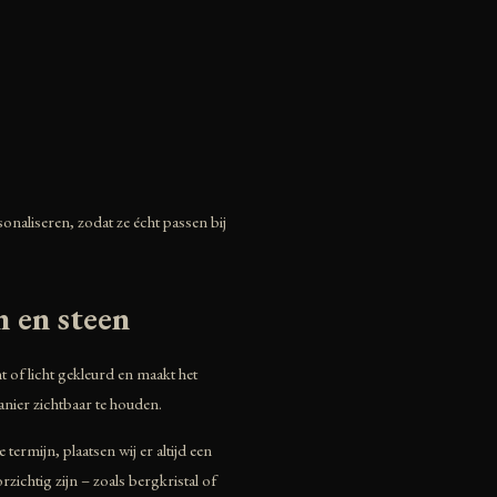
onaliseren, zodat ze écht passen bij
n en steen
t of licht gekleurd en maakt het
anier zichtbaar te houden.
ermijn, plaatsen wij er altijd een
zichtig zijn – zoals bergkristal of