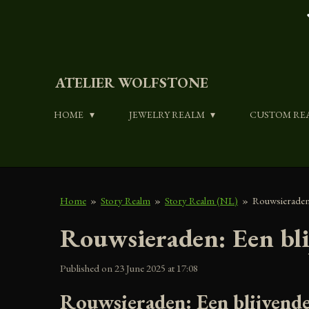
Skip
to
main
content
ATELIER WOLFSTONE
HOME
JEWELRY REALM
CUSTOM RE
Home
»
Story Realm
»
Story Realm (NL)
»
Rouwsieraden:
Rouwsieraden: Een bli
Published on 23 June 2025 at 17:08
Rouwsieraden: Een blijvende