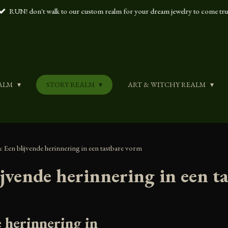
RUN! don't walk to our custom realm for your dream jewelry to come tr
ALM
STORY REALM
ART & WITCHY REALM
 Een blijvende herinnering in een tastbare vorm
jvende herinnering in een t
 herinnering in