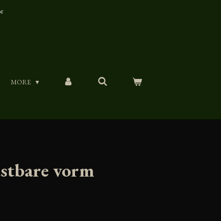
ue
MORE
astbare vorm