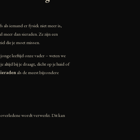
s als iemand er fysiek niet meer is,
l meer dan sieraden. Ze zijn een
ziel die je moet missen.
p jonge leeftijd onze vader – weten we
 altijd bij je draagt, dicht op je huid of
ieraden
als de meest bijzondere
n overledene wordt verwerkt. Dit kan