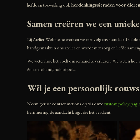
liefde en toewijding ook
herdenkingssieraden voor diere
Samen creëren we een unieke
Bij Atelier Wolfstone werken we niet volgens standaard sjabl
handgemaakt in ons atelier en wordt met zorg en liefde sameng
We weten hoe het voelt om iemand te verliezen. We weten hoe waa
én aan je hand, hals of pols.
Wil je een persoonlijk rouws
Neem gerust contact met ons op via onze
custom policy pagi
herinnering de aandacht krijgt die het verdient.