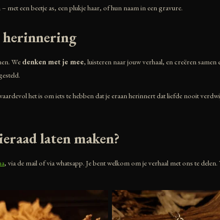
n
– met een beetje as, een plukje haar, of hun naam in een gravure.
 herinnering
onen. We
denken met je mee
, luisteren naar jouw verhaal, en creëren samen ee
esteld.
rdevol het is om iets te hebben dat je eraan herinnert dat liefde nooit verdwijn
ieraad laten maken?
na
, via de mail of via whatsapp. Je bent welkom om je verhaal met ons te dele