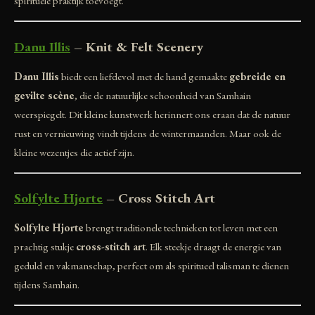
spirituele praktijk toevoegt.
Danu Illis
– Knit & Felt Scenery
Danu Illis
biedt een liefdevol met de hand gemaakte
gebreide en
gevilte scène
, die de natuurlijke schoonheid van Samhain
weerspiegelt. Dit kleine kunstwerk herinnert ons eraan dat de natuur
rust en vernieuwing vindt tijdens de wintermaanden. Maar ook de
kleine wezentjes die actief zijn.
Solfylte Hjorte
– Cross Stitch Art
Solfylte Hjorte
brengt traditionele technieken tot leven met een
prachtig stukje
cross-stitch art
. Elk steekje draagt de energie van
geduld en vakmanschap, perfect om als spiritueel talisman te dienen
tijdens Samhain.