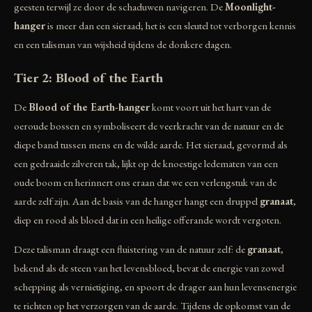
geesten terwijl ze door de schaduwen navigeren. De
Moonlight-
hanger
is meer dan een sieraad; het is een sleutel tot verborgen kennis
en een talisman van wijsheid tijdens de donkere dagen.
Tier 2: Blood of the Earth
De
Blood of the Earth-hanger
komt voort uit het hart van de
oeroude bossen en symboliseert de veerkracht van de natuur en de
diepe band tussen mens en de wilde aarde. Het sieraad, gevormd als
een gedraaide zilveren tak, lijkt op de knoestige ledematen van een
oude boom en herinnert ons eraan dat we een verlengstuk van de
aarde zelf zijn. Aan de basis van de hanger hangt een druppel
granaat
,
diep en rood als bloed dat in een heilige offerande wordt vergoten.
Deze talisman draagt een fluistering van de natuur zelf: de
granaat
,
bekend als de steen van het levensbloed, bevat de energie van zowel
schepping als vernietiging, en spoort de drager aan hun levensenergie
te richten op het verzorgen van de aarde. Tijdens de opkomst van de