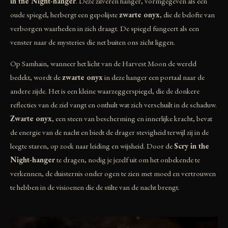
in the Night-hanger
. Deze zilveren hanger, vormgegeven als een
oude spiegel, herbergt een gepolijste
zwarte onyx
, die de belofte van
verborgen waarheden in zich draagt. De spiegel fungeert als een
venster naar de mysteries die net buiten ons zicht liggen.
Op Samhain, wanneer het licht van de Harvest Moon de wereld
bedekt, wordt de
zwarte onyx
in deze hanger een portaal naar de
andere zijde. Het is een kleine waarzeggerspiegel, die de donkere
reflecties van de ziel vangt en onthult wat zich verschuilt in de schaduw.
Zwarte onyx
, een steen van bescherming en innerlijke kracht, bevat
de energie van de nacht en biedt de drager stevigheid terwijl zij in de
leegte staren, op zoek naar leiding en wijsheid. Door de
Scry in the
Night-hanger
te dragen, nodig je jezelf uit om het onbekende te
verkennen, de duisternis onder ogen te zien met moed en vertrouwen
te hebben in de visioenen die de stilte van de nacht brengt.