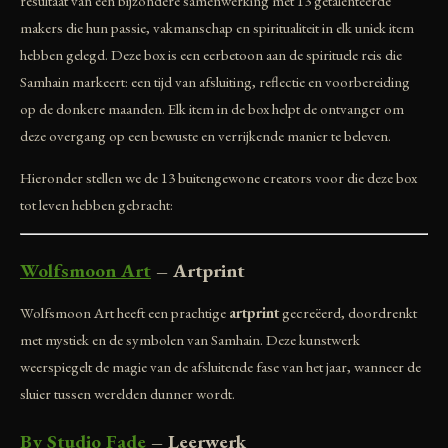
resultaat van een bijzondere samenwerking met 13 getalenteerde
makers die hun passie, vakmanschap en spiritualiteit in elk uniek item
hebben gelegd. Deze box is een eerbetoon aan de spirituele reis die
Samhain markeert: een tijd van afsluiting, reflectie en voorbereiding
op de donkere maanden. Elk item in de box helpt de ontvanger om
deze overgang op een bewuste en verrijkende manier te beleven.
Hieronder stellen we de 13 buitengewone creators voor die deze box
tot leven hebben gebracht:
Wolfsmoon Art
– Artprint
Wolfsmoon Art heeft een prachtige
artprint
gecreëerd, doordrenkt
met mystiek en de symbolen van Samhain. Deze kunstwerk
weerspiegelt de magie van de afsluitende fase van het jaar, wanneer de
sluier tussen werelden dunner wordt.
By Studio Fade
– Leerwerk