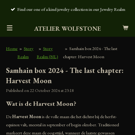
Be the main character of your own story with our one of a kind
Skip
jewelry
to
main
ATELIER WOLFSTONE
content
Home
»
Story
»
Story
»
Samhain box 2024 - The last
Realm
Realm (NL)
chapter: Harvest Moon
Samhain box 2024 - The last chapter:
Harvest Moon
Published on 22 October 2024 at 23:18
Wat is de Harvest Moon?
De
Harvest Moon
is de volle maan die het dichtst bij de herfst-
equinox valt, meestal in september of begin oktober. Traditioneel
markeert deze maan de oogsttijd, wanneer de laatste gewassen