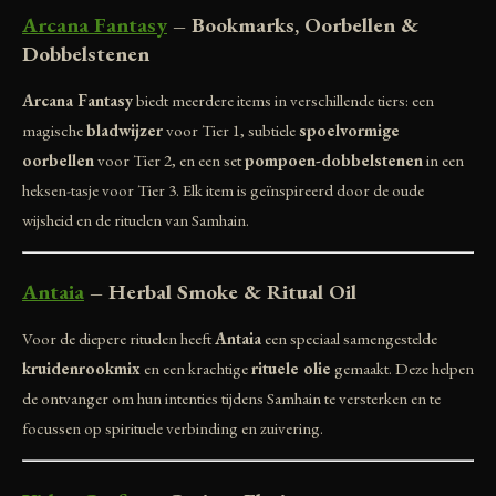
Arcana Fantasy
– Bookmarks, Oorbellen &
Dobbelstenen
Arcana Fantasy
biedt meerdere items in verschillende tiers: een
magische
bladwijzer
voor Tier 1, subtiele
spoelvormige
oorbellen
voor Tier 2, en een set
pompoen-dobbelstenen
in een
heksen-tasje voor Tier 3. Elk item is geïnspireerd door de oude
wijsheid en de rituelen van Samhain.
Antaia
– Herbal Smoke & Ritual Oil
Voor de diepere rituelen heeft
Antaia
een speciaal samengestelde
kruidenrookmix
en een krachtige
rituele olie
gemaakt. Deze helpen
de ontvanger om hun intenties tijdens Samhain te versterken en te
focussen op spirituele verbinding en zuivering.