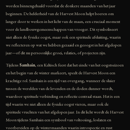
worden binnengehaald voordat de donkere maanden van het jaar
beginnen. De helderheid van de Harvest Moon helpt boeren om
langer door te werken in het licht van de maan, een cruciaal moment
voor de landbouwgemeenschappen van vroeger. Dit symboliseert
niet alleen de fysieke oogst, maar ook een spirituele afsluiting, waarin
we reflecteren op wat we hebben gezaaid en geoogst in het afgelopen
jaar—of dit nu persoonlijke groei, relaties, of projecten zijn.
Tijdens
Samhain
, een Keltisch feest dat het einde van het oogstseizoen
en het begin van de winter markeert, speelt de Harvest Moon een
krachtige rol. Samhain is een tijd van overgang, wanneer de sluier
tussen de werelden van de levenden en de doden dunner wordt,
waardoor spirituele verbinding en reflectie centraal staan. Het is een
tijd waarin we niet alleen de fysieke oogst vieren, maar ook de
spirituele vruchten van het afgelopen jaar. In dit licht wordt de Harvest
Moon tijdens Samhain een symbool van voltooiing, loslaten en
voorbereiden op de wintermaanden waarin introspectie en rust