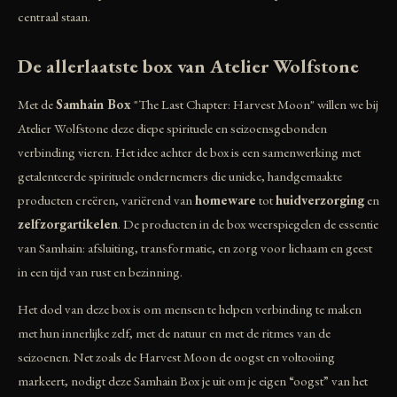
centraal staan.
De allerlaatste box van Atelier Wolfstone
Met de
Samhain Box
"The Last Chapter: Harvest Moon" willen we bij
Atelier Wolfstone deze diepe spirituele en seizoensgebonden
verbinding vieren. Het idee achter de box is een samenwerking met
getalenteerde spirituele ondernemers die unieke, handgemaakte
producten creëren, variërend van
homeware
tot
huidverzorging
en
zelfzorgartikelen
. De producten in de box weerspiegelen de essentie
van Samhain: afsluiting, transformatie, en zorg voor lichaam en geest
in een tijd van rust en bezinning.
Het doel van deze box is om mensen te helpen verbinding te maken
met hun innerlijke zelf, met de natuur en met de ritmes van de
seizoenen. Net zoals de Harvest Moon de oogst en voltooiing
markeert, nodigt deze Samhain Box je uit om je eigen “oogst” van het