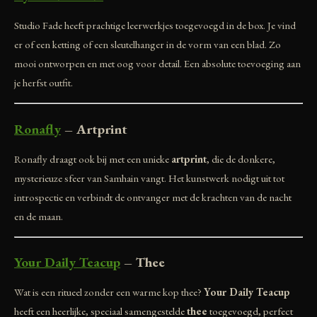
Studio Fade heeft prachtige leerwerkjes toegevoegd in de box. Je vind
er of een ketting of een sleutelhanger in de vorm van een blad. Zo
mooi ontworpen en met oog voor detail. Een absolute toevoeging aan
je herfst outfit.
Ronafly
– Artprint
Ronafly draagt ook bij met een unieke
artprint
, die de donkere,
mysterieuze sfeer van Samhain vangt. Het kunstwerk nodigt uit tot
introspectie en verbindt de ontvanger met de krachten van de nacht
en de maan.
Your Daily Teacup
– Thee
Wat is een ritueel zonder een warme kop thee?
Your Daily Teacup
heeft een heerlijke, speciaal samengestelde
thee
toegevoegd, perfect