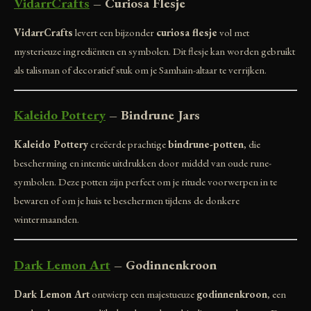
VidarrCrafts
– Curiosa Flesje
VidarrCrafts
levert een bijzonder
curiosa flesje
vol met
mysterieuze ingrediënten en symbolen. Dit flesje kan worden gebruikt
als talisman of decoratief stuk om je Samhain-altaar te verrijken.
Kaleido Pottery
– Bindrune Jars
Kaleido Pottery
creëerde prachtige
bindrune-potten
, die
bescherming en intentie uitdrukken door middel van oude rune-
symbolen. Deze potten zijn perfect om je rituele voorwerpen in te
bewaren of om je huis te beschermen tijdens de donkere
wintermaanden.
Dark Lemon Art
– Godinnenkroon
Dark Lemon Art
ontwierp een majestueuze
godinnenkroon
, een