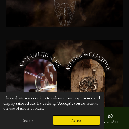
This website uses cookies to enhance your experience and
display tailored ads. By clicking "Accept", you consent to
the use of all the cookies.
Decline
Accept
Email
Phone
Instagram
WhatsApp