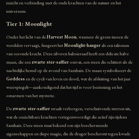
inzicht en verbinding met de oude krachten van de natuur en het
universum.
Tier 1: Moonlight
Onder het licht van de
Harvest Moon
, wanneer de grens tussen de
werelden vervaagt, fungeert het
Moonlight-hanger
als een talisman
van oeroude kracht. Deze zilveren halssieraad heeft een delicate halve
maan, die een
zwarte ster-saffier
omvat, een steen die schittert als de
nachtelijke hemel op de avond van Samhain. De maan symboliseert de
Goddess
en de cycli van leven en dood, wat de afsluiting van het jaar
weerspiegelt—aankondigend dat het tijd is voor bezinning en het
omarmen van het mysterie.
De
zwarte ster-saffier
straalt verborgen, verschuivende sterren uit,
wat de onzichtbare krachten vertegenwoordigt die actief zijn tijdens
Samhain. Deze steen staat bekend om zijn beschermende
eigenschappen en diepe magie, die de drager beschermt tegen kwade