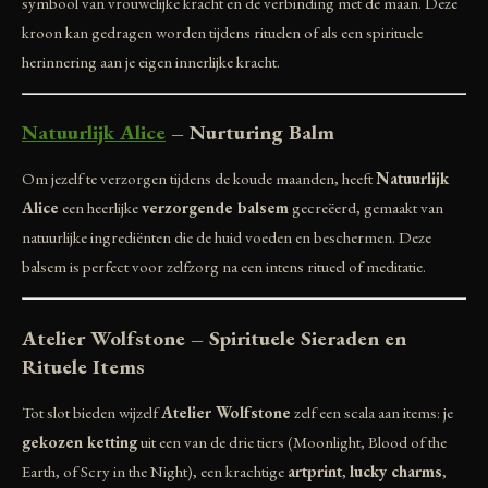
symbool van vrouwelijke kracht en de verbinding met de maan. Deze
kroon kan gedragen worden tijdens rituelen of als een spirituele
herinnering aan je eigen innerlijke kracht.
Natuurlijk Alice
– Nurturing Balm
Om jezelf te verzorgen tijdens de koude maanden, heeft
Natuurlijk
Alice
een heerlijke
verzorgende balsem
gecreëerd, gemaakt van
natuurlijke ingrediënten die de huid voeden en beschermen. Deze
balsem is perfect voor zelfzorg na een intens ritueel of meditatie.
Atelier Wolfstone – Spirituele Sieraden en
Rituele Items
Tot slot bieden wijzelf
Atelier Wolfstone
zelf een scala aan items: je
gekozen ketting
uit een van de drie tiers (Moonlight, Blood of the
Earth, of Scry in the Night), een krachtige
artprint
,
lucky charms
,