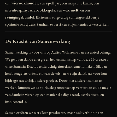
een
wierookhouder
, een
spell jar
, een magische
kaars
, een
intentiespray
,
wierookkegels
, een
wax melt
, en een
reinigingsbundel
. Elk item is zorgvuldig samengesteld om je
spirituele reis tijdens Samhain te verrijken en je intenties te versterken.
De Kracht van Samenwerking
Samenwerking is voor ons bij Atelier Wolfstone van essentieel belang.
We geloven dat de energie en het vakmanschap van deze 13 creators
onze Samhain Box tot een krachtig ritueelinstrument maken. Elk van
hen brengt iets unieks en waardevols, en we zijn dankbaar voor hun
bijdrage aan dit bijzondere project. Door met anderen samen te
werken, kunnen we de spirituele gemeenschap versterken en de magie
van Samhain vieren op een manier die diepgaand, betekenisvol en
inspirerend is.
Samen creëren we niet alleen producten, maar ook verbindingen—