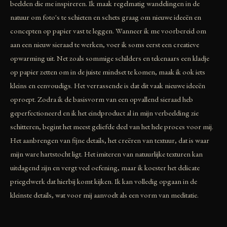
beelden die me inspireren. Ik maak regelmatig wandelingen in de
natuur om foto's te schieten en schets graag om nieuwe ideeën en
concepten op papier vast te leggen. Wanneer ik me voorbereid om
aan een nieuw sieraad te werken, voer ik soms eerst een creatieve
opwarming uit. Net zoals sommige schilders en tekenaars een kladje
op papier zetten om in de juiste mindset te komen, maak ik ook iets
kleins en eenvoudigs. Het verrassende is dat dit vaak nieuwe ideeën
oproept. Zodra ik de basisvorm van een opvallend sieraad heb
geperfectioneerd en ik het eindproduct al in mijn verbeelding zie
schitteren, begint het meest geliefde deel van het hele proces voor mij.
Het aanbrengen van fijne details, het creëren van textuur, dat is waar
mijn ware hartstocht ligt. Het imiteren van natuurlijke texturen kan
uitdagend zijn en vergt veel oefening, maar ik koester het delicate
priegelwerk dat hierbij komt kijken. Ik kan volledig opgaan in de
kleinste details, wat voor mij aanvoelt als een vorm van meditatie.