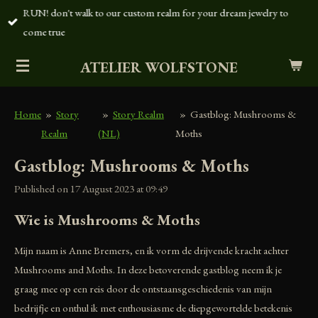
RUN! don't walk to our custom realm for your dream jewelry to
Skip
come true
to
main
ATELIER WOLFSTONE
content
Home
»
Story
»
Story Realm
»
Gastblog: Mushrooms &
Realm
(NL)
Moths
Gastblog: Mushrooms & Moths
Published on 17 August 2023 at 09:49
Wie is Mushrooms & Moths
Mijn naam is Anne Bremers, en ik vorm de drijvende kracht achter
Mushrooms and Moths. In deze betoverende gastblog neem ik je
graag mee op een reis door de ontstaansgeschiedenis van mijn
bedrijfje en onthul ik met enthousiasme de diepgewortelde betekenis