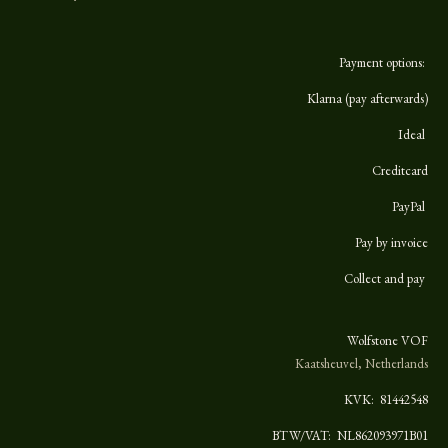
Payment options:
Klarna (pay afterwards)
Ideal
Creditcard
PayPal
Pay by invoice
Collect and pay
Wolfstone VOF
Kaatsheuvel, Netherlands
KVK:
81442548
BTW/VAT: NL862093971B01