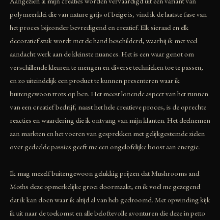
Aangezien al mijn creaties worden vervaardigd uit een variant van
polymeerklei die van nature grijs of beige is, vind ik de laatste fase van
het proces bijzonder bevredigend en creatief. Elk sieraad en elk
decoratief stuk wordt met de hand beschilderd, waarbij ik met veel
aandacht werk aan de kleinste nuances. Het is een waar genot om
verschillende kleuren te mengen en diverse technieken toe te passen,
en zo uiteindelijk een product te kunnen presenteren waar ik
buitengewoon trots op ben. Het meest lonende aspect van het runnen
van een creatief bedrijf, naast het hele creatieve proces, is de oprechte
reacties en waardering die ik ontvang van mijn klanten. Het deelnemen
aan markten en het voeren van gesprekken met gelijkgestemde zielen
over gedeelde passies geeft me een ongelofelijke boost aan energie.
Ik mag mezelf buitengewoon gelukkig prijzen dat Mushrooms and
Moths deze opmerkelijke groei doormaakt, en ik voel me gezegend
dat ik kan doen waar ik altijd al van heb gedroomd. Met opwinding kijk
ik uit naar de toekomst en alle beloftevolle avonturen die deze in petto