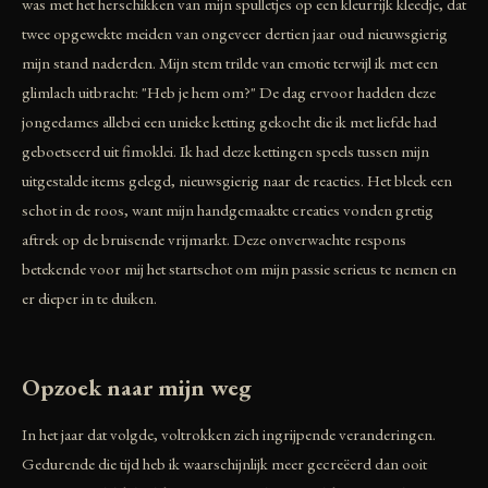
was met het herschikken van mijn spulletjes op een kleurrijk kleedje, dat
twee opgewekte meiden van ongeveer dertien jaar oud nieuwsgierig
mijn stand naderden. Mijn stem trilde van emotie terwijl ik met een
glimlach uitbracht: "Heb je hem om?" De dag ervoor hadden deze
jongedames allebei een unieke ketting gekocht die ik met liefde had
geboetseerd uit fimoklei. Ik had deze kettingen speels tussen mijn
uitgestalde items gelegd, nieuwsgierig naar de reacties. Het bleek een
schot in de roos, want mijn handgemaakte creaties vonden gretig
aftrek op de bruisende vrijmarkt. Deze onverwachte respons
betekende voor mij het startschot om mijn passie serieus te nemen en
er dieper in te duiken.
Opzoek naar mijn weg
In het jaar dat volgde, voltrokken zich ingrijpende veranderingen.
Gedurende die tijd heb ik waarschijnlijk meer gecreëerd dan ooit