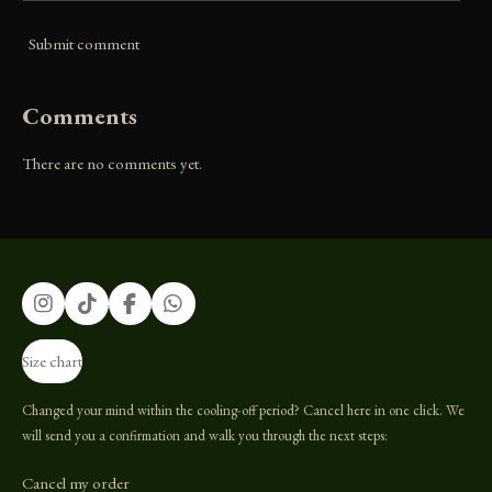
Submit comment
Comments
There are no comments yet.
I
T
F
W
n
i
a
h
s
k
c
a
Size chart
t
T
e
t
a
o
b
s
g
k
o
A
Changed your mind within the cooling-off period? Cancel here in one click. We
r
o
p
will send you a confirmation and walk you through the next steps:
a
k
p
m
Cancel my order